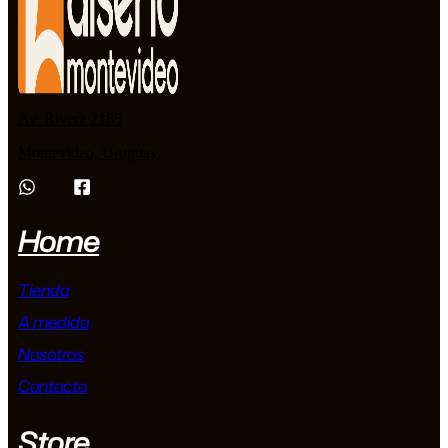
Av. Rivera 2185
Montevideo, Uruguay.
Home
Tienda
A medida
Nosotros
Contacto
Store