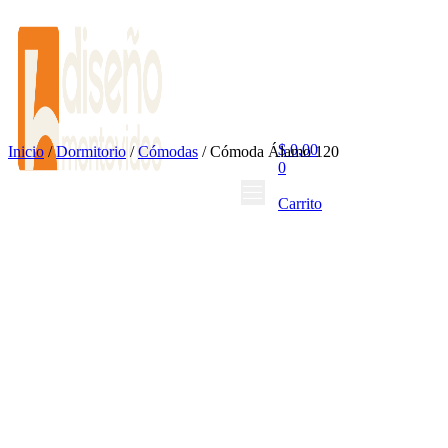
$
0,00
Inicio
/
Dormitorio
/
Cómodas
/ Cómoda Álamo 120
0
Carrito