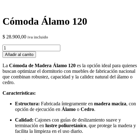
Cómoda Álamo 120
$
28.900,00
iva incluido
Cómoda
Álamo
Añadir al carrito
120
cantidad
La
Cómoda de Madera Álamo 120
es la opción ideal para quienes
buscan optimizar el dormitorio con muebles de fabricación nacional
que combinan robustez, capacidad y la calidez natural del álamo o
cedro.
Características:
Estructura:
Fabricada íntegramente en
madera maciza
, con
opción de ejecución en
Álamo
o
Cedro
.
Calidad:
Cajones con guías de deslizamiento suave y
terminación en
lustre poliuretánico
, que protege la madera y
facilita la limpieza en el uso diario.