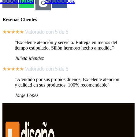
Google
Whatsapp
Facebook
Reseñas Clientes
★
★
★
★
★
Valorado con 5 de 5
“Excelente atención y servicio. Entrega en menos del
tiempo estipulado. Sillón hermoso hecho a medida”
Julieta Mendez
★
★
★
★
★
Valorado con 5 de 5
"Atendido por sus propios dueños, Excelente atencion
y calidad en sus productos. 100% recomendable"
Jorge Lopez