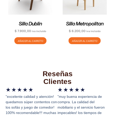
Silla Dublin
Silla Metropolitan
$
7.900,00
$
6.200,00
iva incluido
iva incluido
AÑADIR AL CARRITO
AÑADIR AL CARRITO
Reseñas
Clientes
★
★
★
★
★
★
★
★
★
★
"excelente calidad y atención!
"muy buena experiencia de
quedamos súper contentos con
compra. La calidad del
los sofás y juego de comedor!
mobiliario y el servicio fueron
100% recomendable!!! muchas
impecables! los tiempos de