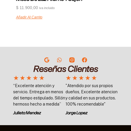
$
11.900,00
iva incluido
Añadir Al Carrito
Reseñas Clientes
★
★
★
★
★
★
★
★
★
★
“Excelente atención y
"Atendido por sus propios
servicio. Entrega en menos
dueños, Excelente atencion
del tiempo estipulado. Sillón
y calidad en sus productos.
hermoso hecho a medida”
100% recomendable"
Julieta Mendez
Jorge Lopez