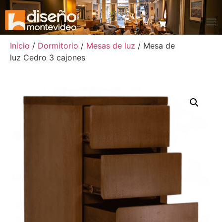
Inicio
/
Dormitorio
/
Mesas de luz
/ Mesa de
luz Cedro 3 cajones