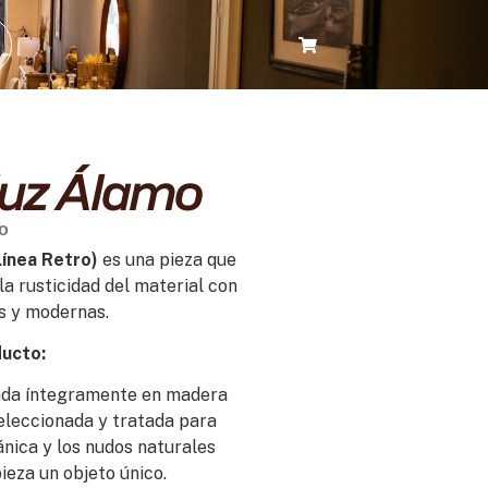
luz Álamo
do
ínea Retro)
es una pieza que
a rusticidad del material con
as y modernas.
ducto:
da íntegramente en madera
seleccionada y tratada para
ánica y los nudos naturales
ieza un objeto único.