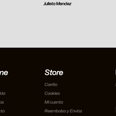
Julieta Mendez
me
Store
Carrito
ida
Cookies
os
Mi cuenta
cto
Reembolso y Envíos