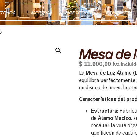
TIENDA
MEDIDA
NOSOTROS
CONTACTO
o
Mesa de 
$
11.900,00
Iva Inclui
La
Mesa de Luz Álamo (L
equilibra perfectamente l
un diseño de líneas liger
Características del pro
Estructura:
Fabrica
de
Álamo Macizo
, 
resaltar la veta org
que hacen de cada p