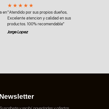
★
★
★
★
★
a en
"Atendido por sus propios dueños,
Excelente atencion y calidad en sus
productos. 100% recomendable"
Jorge Lopez
Newsletter
Suscríbete y recibí novedades y ofertas