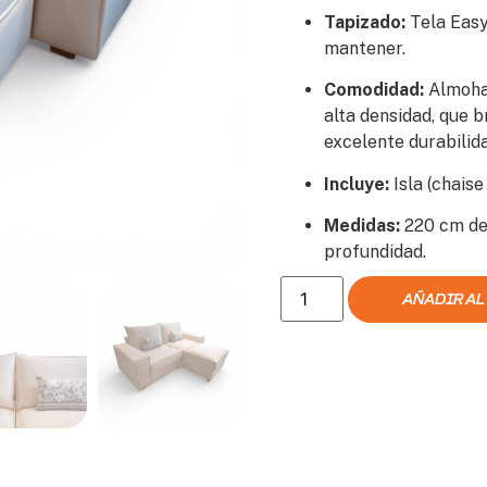
Tapizado:
Tela Easy
mantener.
Comodidad:
Almohad
alta densidad, que b
excelente durabilida
Incluye:
Isla (chaise
Medidas:
220 cm de
profundidad.
AÑADIR AL