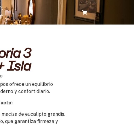
oria 3
 Isla
do
rpos ofrece un equilibrio
erno y confort diario.
ducto:
maciza de eucalipto grandis,
o, que garantiza firmeza y