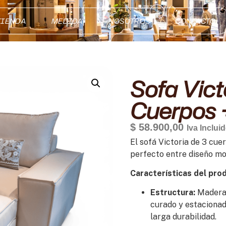
TIENDA
MEDIDA
NOSOTROS
CONTACTO
Sofa Vict
Cuerpos +
$
58.900,00
Iva Inclui
El sofá Victoria de 3 cue
perfecto entre diseño mod
Características del pro
Estructura:
Madera 
curado y estacionad
larga durabilidad.