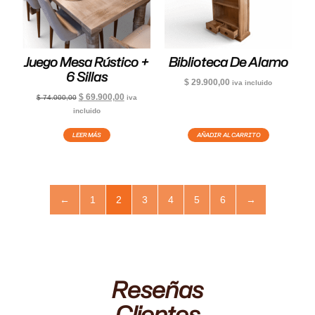
Juego Mesa Rústico +
Biblioteca De Alamo
6 Sillas
$
29.900,00
iva incluido
$
69.900,00
$
74.000,00
iva
incluido
LEER MÁS
AÑADIR AL CARRITO
←
1
2
3
4
5
6
→
Reseñas
Clientes