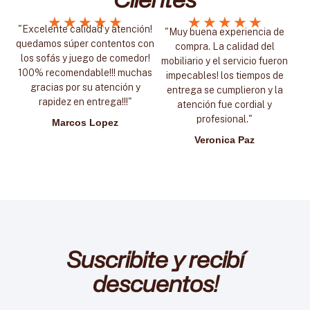
★
★
★
★
★
★
★
★
★
★
"Excelente calidad y atención!
"Muy buena experiencia de
quedamos súper contentos con
compra. La calidad del
los sofás y juego de comedor!
mobiliario y el servicio fueron
100% recomendable!!! muchas
impecables! los tiempos de
gracias por su atención y
entrega se cumplieron y la
rapidez en entrega!!!"
atención fue cordial y
profesional."
Marcos Lopez
Veronica Paz
Suscribite y recibí
descuentos!