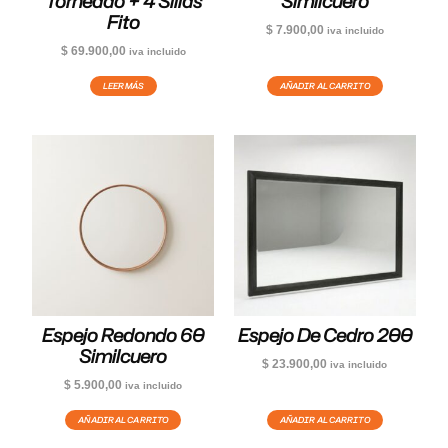
Torneado + 4 Sillas
Similcuero
Fito
$
7.900,00
iva incluido
$
69.900,00
iva incluido
LEER MÁS
AÑADIR AL CARRITO
Espejo Redondo 60
Espejo De Cedro 200
Similcuero
$
23.900,00
iva incluido
$
5.900,00
iva incluido
AÑADIR AL CARRITO
AÑADIR AL CARRITO