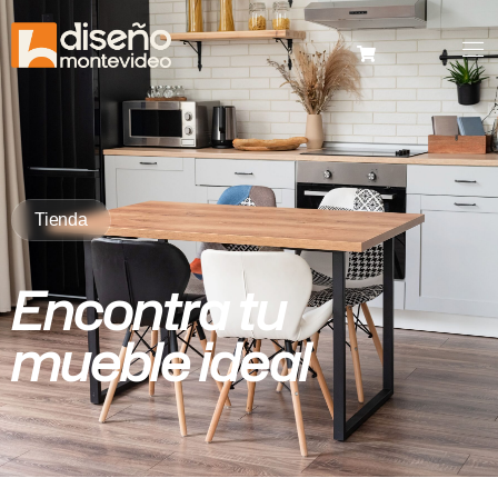
Tienda
Encontra tu
mueble ideal